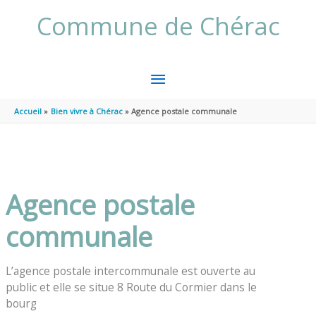
Aller au contenu
Aller au pied de page
Commune de Chérac
MENU
PRINCIPAL
Accueil
Bien vivre à Chérac
Agence postale communale
Agence postale
communale
L’agence postale intercommunale est ouverte au
public et elle se situe 8 Route du Cormier dans le
bourg