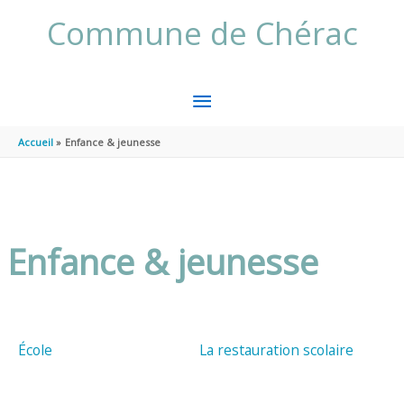
Aller au contenu
Aller au pied de page
Commune de Chérac
MENU
PRINCIPAL
Accueil
Enfance & jeunesse
Enfance & jeunesse
École
La restauration scolaire