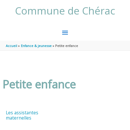
Aller au contenu
Aller au pied de page
Commune de Chérac
MENU
PRINCIPAL
Accueil
Enfance & jeunesse
Petite enfance
Petite enfance
Les assistantes
maternelles