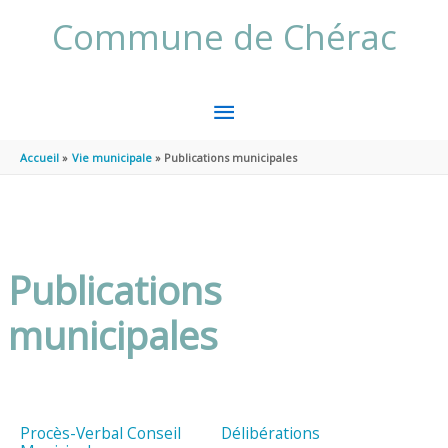
Aller au contenu
Aller au pied de page
Commune de Chérac
MENU
PRINCIPAL
Accueil
Vie municipale
Publications municipales
Publications
municipales
Procès-Verbal Conseil
Délibérations