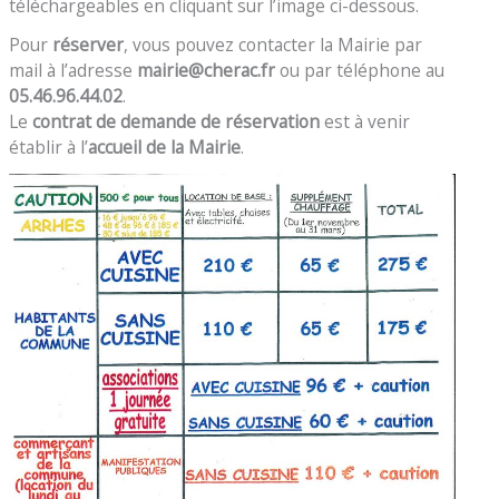
téléchargeables en cliquant sur l’image ci-dessous.
Pour
réserver
, vous pouvez contacter la Mairie par
mail à l’adresse
mairie@cherac.fr
ou par téléphone au
05.46.96.44.02
.
Le
contrat de demande de réservation
est à venir
établir à l’
accueil de la Mairie
.