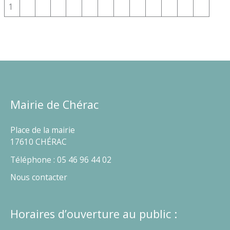
1
Mairie de Chérac
Place de la mairie
17610 CHÉRAC
Téléphone : 05 46 96 44 02
Nous contacter
Horaires d’ouverture au public :