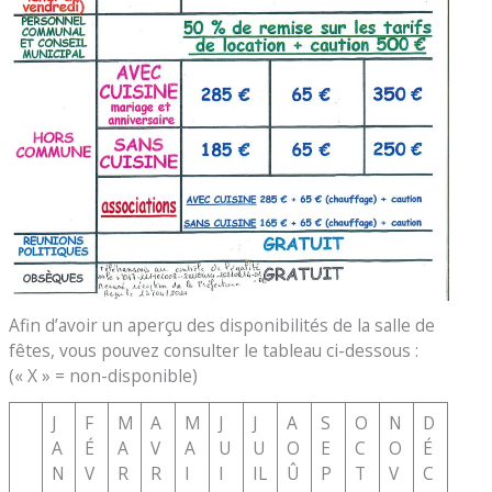
Afin d’avoir un aperçu des disponibilités de la salle de
fêtes, vous pouvez consulter le tableau ci-dessous :
(« X » = non-disponible)
J
F
M
A
M
J
J
A
S
O
N
D
A
É
A
V
A
U
U
O
E
C
O
É
N
V
R
R
I
I
IL
Û
P
T
V
C