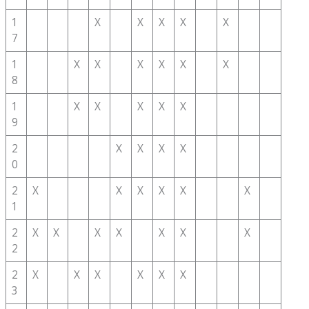
1
X
X
X
X
X
7
1
X
X
X
X
X
X
8
1
X
X
X
X
X
9
2
X
X
X
X
0
2
X
X
X
X
X
X
1
2
X
X
X
X
X
X
X
2
2
X
X
X
X
X
X
3