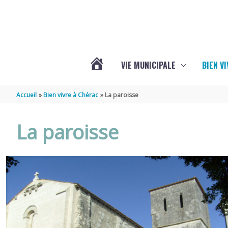
Aller au contenu
Aller au pied de page
VIE MUNICIPALE
BIEN V
ACTUALITÉS
Accueil
Bien vivre à Chérac
La paroisse
DE
La paroisse
CHÉRAC