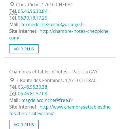
Localisation :
Chez Piché, 17610 CHERAC
Tél.
05.46.96.30.84
Tél.
06.30.18.17.25
Mail :
fermedechezpiche@orange.fr
Site Internet :
http://chambre-hotes-chezpiche.
com/
VOIR PLUS
Chambres et tables d’hôtes – Patricia GAY
Localisation :
3 Route des Fontaines, 17610 CHERAC
Tél.
05.46.96.30.38
Tél.
06.45.81.57.08
Mail :
magdelacoinche@free.fr
Site Internet :
http://www.chambresettablesdho
tes.cherac.sitew.com/
VOIR PLUS