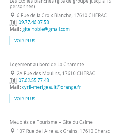
Les Etoiles Blanches (gîte de groupe jusqu’à 15
personnes)
Localisation :
6 Rue de la Croix Blanche, 17610 CHERAC
Tél.
09.77.46.07.58
Mail :
gite.noble@gmail.com
VOIR PLUS
Logement au bord de La Charente
Localisation :
2A Rue des Moulins, 17610 CHERAC
Tél.
07.62.55.77.48
Mail :
cyril-merigeault@orange.fr
VOIR PLUS
Meublés de Tourisme – Gîte du Calme
Localisation :
107 Rue de l'Aire aux Grains, 17610 Cherac