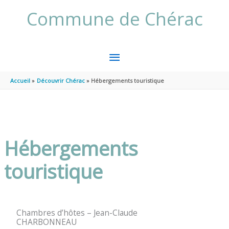
Aller au contenu
Aller au pied de page
Commune de Chérac
MENU
PRINCIPAL
Accueil
Découvrir Chérac
Hébergements touristique
Hébergements
touristique
Chambres d’hôtes – Jean-Claude
CHARBONNEAU