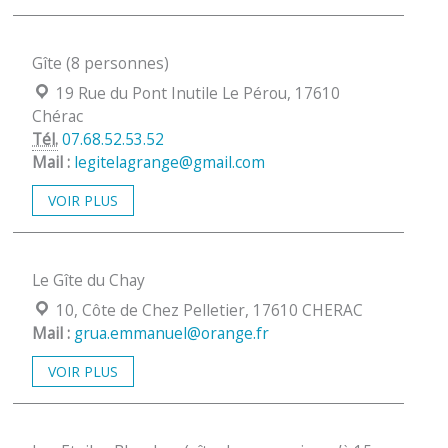
Gîte (8 personnes)
Localisation :
19 Rue du Pont Inutile Le Pérou, 17610
Chérac
Tél.
07.68.52.53.52
Mail :
legitelagrange@gmail.com
VOIR PLUS
Le Gîte du Chay
Localisation :
10, Côte de Chez Pelletier, 17610 CHERAC
Mail :
grua.emmanuel@orange.fr
VOIR PLUS