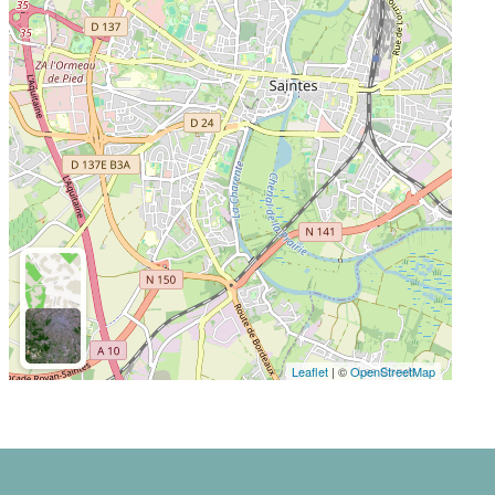
Leaflet
| ©
OpenStreetMap