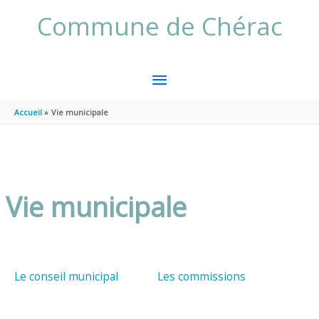
Aller au contenu
Aller au pied de page
Commune de Chérac
MENU
PRINCIPAL
Accueil
Vie municipale
Vie municipale
Le conseil municipal
Les commissions