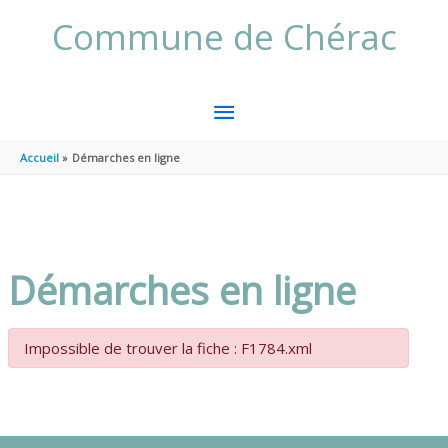
Aller au contenu
Aller au pied de page
Commune de Chérac
MENU
PRINCIPAL
Accueil
Démarches en ligne
Démarches en ligne
Impossible de trouver la fiche : F1784.xml