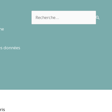
Rechercher :
rme
es données
ris