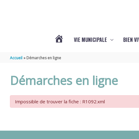
Aller au contenu
Aller au pied de page
VIE MUNICIPALE
BIEN V
ACTUALITÉS
Accueil
Démarches en ligne
DE
Démarches en ligne
CHÉRAC
Impossible de trouver la fiche : R1092.xml