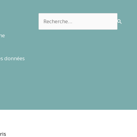
Rechercher :
rme
es données
ris