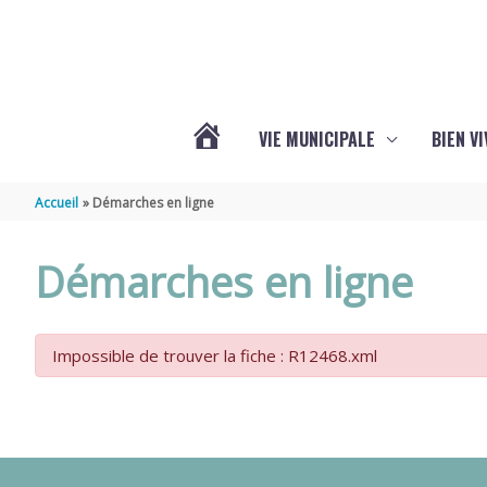
Aller au contenu
Aller au pied de page
VIE MUNICIPALE
BIEN V
ACTUALITÉS
Accueil
Démarches en ligne
DE
Démarches en ligne
CHÉRAC
Impossible de trouver la fiche : R12468.xml