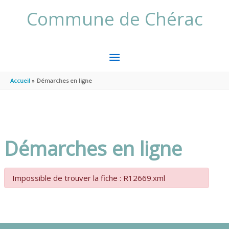
Aller au contenu
Aller au pied de page
Commune de Chérac
MENU
PRINCIPAL
Accueil
Démarches en ligne
Démarches en ligne
Impossible de trouver la fiche : R12669.xml