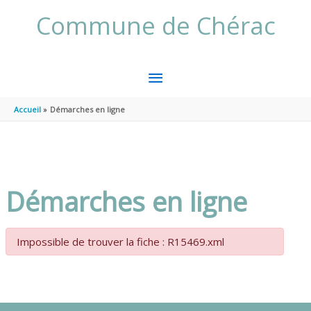
Aller au contenu
Aller au pied de page
Commune de Chérac
MENU
PRINCIPAL
Accueil
Démarches en ligne
Démarches en ligne
Impossible de trouver la fiche : R15469.xml