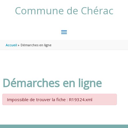
Aller au contenu
Aller au pied de page
Commune de Chérac
MENU
PRINCIPAL
Accueil
Démarches en ligne
Démarches en ligne
Impossible de trouver la fiche : R19324.xml