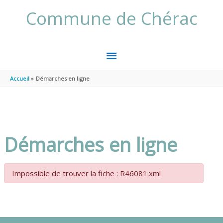
Aller au contenu
Aller au pied de page
Commune de Chérac
MENU
PRINCIPAL
Accueil
Démarches en ligne
Démarches en ligne
Impossible de trouver la fiche : R46081.xml