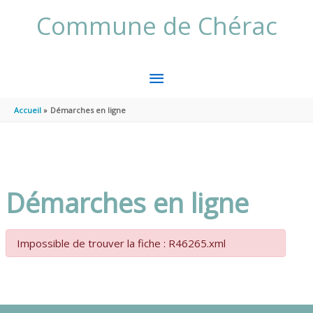
Aller au contenu
Aller au pied de page
Commune de Chérac
MENU
PRINCIPAL
Accueil
Démarches en ligne
Démarches en ligne
Impossible de trouver la fiche : R46265.xml