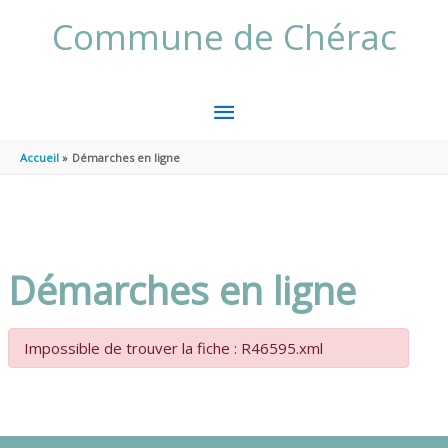
Aller au contenu
Aller au pied de page
Commune de Chérac
MENU
PRINCIPAL
Accueil
Démarches en ligne
Démarches en ligne
Impossible de trouver la fiche : R46595.xml