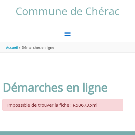
Aller au contenu
Aller au pied de page
Commune de Chérac
MENU
PRINCIPAL
Accueil
Démarches en ligne
Démarches en ligne
Impossible de trouver la fiche : R50673.xml