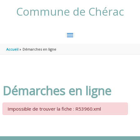
Aller au contenu
Aller au pied de page
Commune de Chérac
MENU
PRINCIPAL
Accueil
Démarches en ligne
Démarches en ligne
Impossible de trouver la fiche : R53960.xml