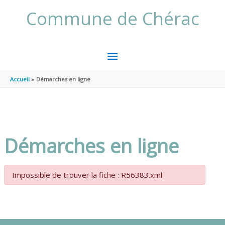
Aller au contenu
Aller au pied de page
Commune de Chérac
MENU
PRINCIPAL
Accueil
Démarches en ligne
Démarches en ligne
Impossible de trouver la fiche : R56383.xml