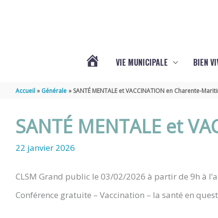
Aller au contenu
Aller au pied de page
VIE MUNICIPALE
BIEN V
ACTUALITÉS
Accueil
Générale
SANTÉ MENTALE et VACCINATION en Charente-Marit
DE
SANTÉ MENTALE et VAC
CHÉRAC
22 janvier 2026
CLSM Grand public le 03/02/2026 à partir de 9h à l’a
Conférence gratuite – Vaccination – la santé en ques