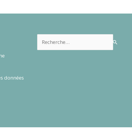
Rechercher :
rme
es données