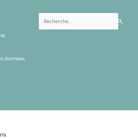
Rechercher :
rme
es données
ris