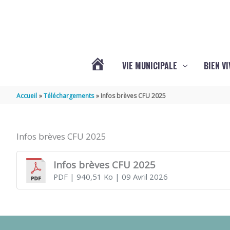
Aller au contenu
Aller au pied de page
VIE MUNICIPALE
BIEN V
ACTUALITÉS
Accueil
Téléchargements
Infos brèves CFU 2025
DE
Infos brèves CFU 2025
CHÉRAC
Infos brèves CFU 2025
PDF
| 940,51 Ko
| 09 Avril 2026