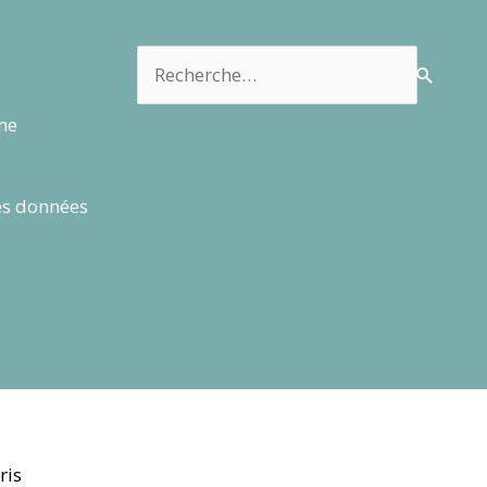
Rechercher :
rme
es données
ris