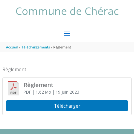
Aller au contenu
Aller au pied de page
Commune de Chérac
MENU
PRINCIPAL
Accueil
Téléchargements
Règlement
Règlement
Règlement
PDF
| 1,62 Mo
| 19 Juin 2023
Télécharger