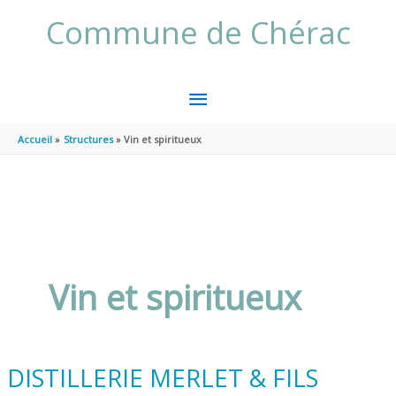
Aller au contenu
Aller au pied de page
Commune de Chérac
MENU
PRINCIPAL
Accueil
Structures
Vin et spiritueux
Vin et spiritueux
DISTILLERIE MERLET & FILS