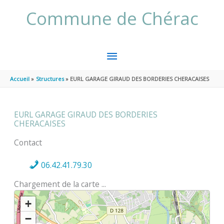
Aller au contenu
Aller au pied de page
Commune de Chérac
MENU
PRINCIPAL
Accueil
Structures
EURL GARAGE GIRAUD DES BORDERIES CHERACAISES
EURL GARAGE GIRAUD DES BORDERIES
CHERACAISES
Contact
06.42.41.79.30
Chargement de la carte ...
+
−