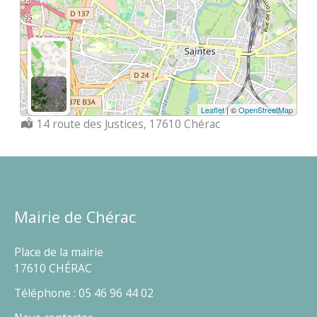
Leaflet
| ©
OpenStreetMap
Localisation :
14 route des Justices, 17610 Chérac
Mairie de Chérac
Place de la mairie
17610 CHÉRAC
Téléphone : 05 46 96 44 02