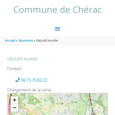
Aller au contenu
Aller au pied de page
Commune de Chérac
MENU
PRINCIPAL
Accueil
Structures
GALLAIS Aurélie
GALLAIS Aurélie
Contact
06.75.75.82.22
Chargement de la carte ...
+
−