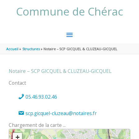
Aller au contenu
Aller au pied de page
Commune de Chérac
MENU
PRINCIPAL
Accueil
Structures
Notaire – SCP GICQUEL & CLUZEAU-GICQUEL
Notaire – SCP GICQUEL & CLUZEAU-GICQUEL
Contact
05.46.93.02.46
scp.gicquel-cluzeau@notaires.fr
Chargement de la carte ...
+