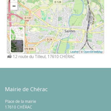
−
Leaflet
| ©
OpenStreetMap
Localisation :
12 route du Tilleul, 17610 CHÉRAC
Mairie de Chérac
Place de la mairie
17610 CHÉRAC