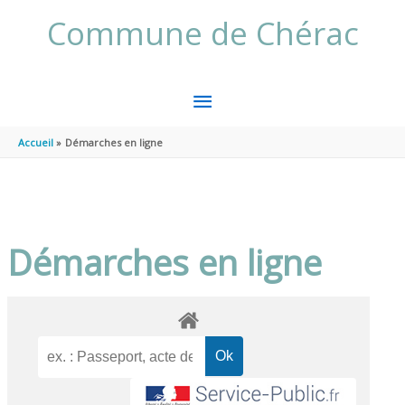
Aller au contenu
Aller au pied de page
Commune de Chérac
MENU
PRINCIPAL
Accueil
Démarches en ligne
Démarches en ligne