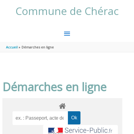
Aller au contenu
Aller au pied de page
Commune de Chérac
MENU
PRINCIPAL
Accueil
Démarches en ligne
Démarches en ligne