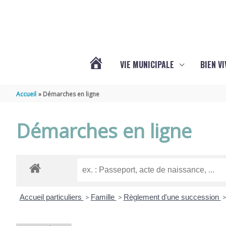
Aller au contenu
Aller au pied de page
VIE MUNICIPALE
BIEN V
ACTUALITÉS
Accueil
Démarches en ligne
DE
Démarches en ligne
CHÉRAC
Accueil particuliers
>
Famille
>
Règlement d'une succession