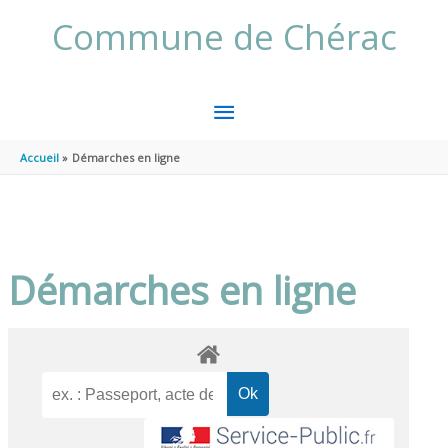
Aller au contenu
Aller au pied de page
Commune de Chérac
MENU
PRINCIPAL
Accueil
Démarches en ligne
Démarches en ligne