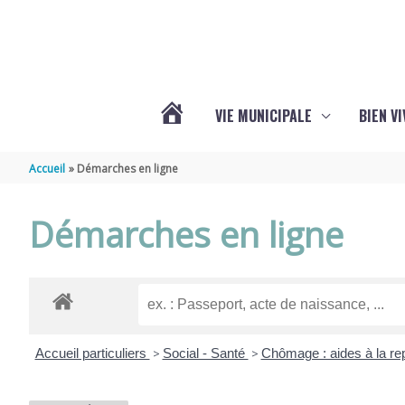
Aller au contenu
Aller au pied de page
VIE MUNICIPALE
BIEN V
ACTUALITÉS
Accueil
Démarches en ligne
DE
Démarches en ligne
CHÉRAC
Accueil particuliers
>
Social - Santé
>
Chômage : aides à la rep