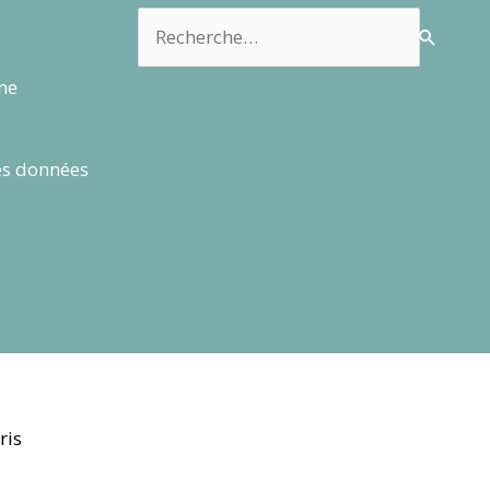
Rechercher :
rme
es données
ris