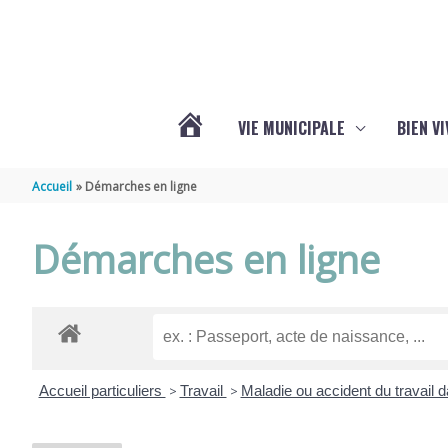
Aller au contenu
Aller au pied de page
VIE MUNICIPALE
BIEN V
ACTUALITÉS
Accueil
Démarches en ligne
DE
Démarches en ligne
CHÉRAC
Accueil particuliers
>
Travail
>
Maladie ou accident du travail d