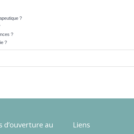
rapeutique ?
?
ences ?
ie ?
s d’ouverture au
Liens