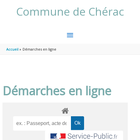
Aller au contenu
Aller au pied de page
Commune de Chérac
MENU
PRINCIPAL
Accueil
Démarches en ligne
Démarches en ligne