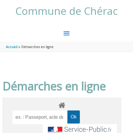
Aller au contenu
Aller au pied de page
Commune de Chérac
MENU
PRINCIPAL
Accueil
Démarches en ligne
Démarches en ligne