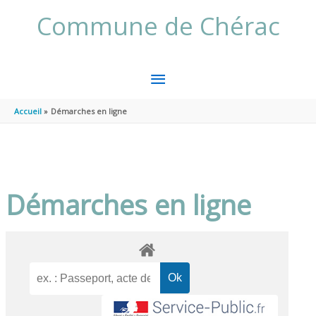
Aller au contenu
Aller au pied de page
Commune de Chérac
MENU
PRINCIPAL
Accueil
Démarches en ligne
Démarches en ligne