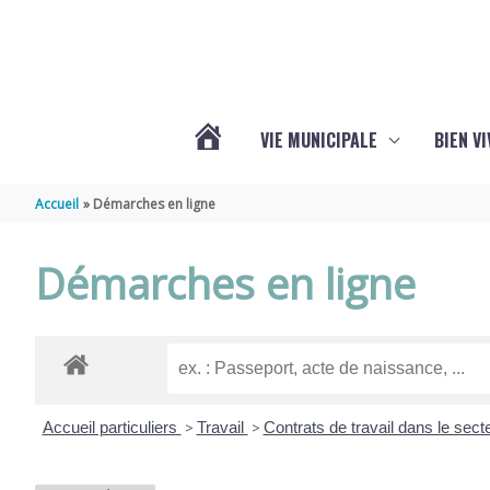
Aller au contenu
Aller au pied de page
VIE MUNICIPALE
BIEN V
ACTUALITÉS
Accueil
Démarches en ligne
DE
Démarches en ligne
CHÉRAC
Accueil particuliers
>
Travail
>
Contrats de travail dans le sect