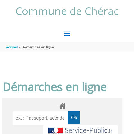
Aller au contenu
Aller au pied de page
Commune de Chérac
MENU
PRINCIPAL
Accueil
Démarches en ligne
Démarches en ligne