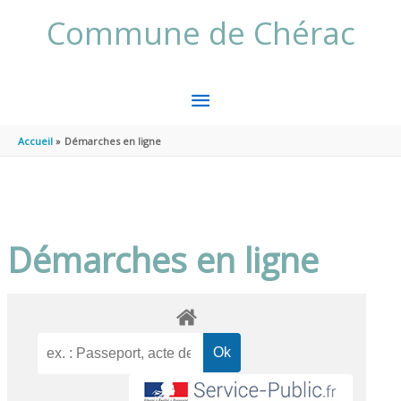
Aller au contenu
Aller au pied de page
Commune de Chérac
MENU
PRINCIPAL
Accueil
Démarches en ligne
Démarches en ligne