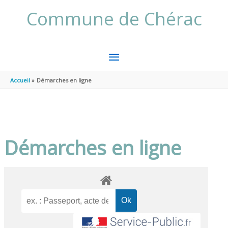
Aller au contenu
Aller au pied de page
Commune de Chérac
MENU
PRINCIPAL
Accueil
Démarches en ligne
Démarches en ligne