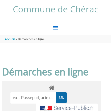
Aller au contenu
Aller au pied de page
Commune de Chérac
MENU
PRINCIPAL
Accueil
Démarches en ligne
Démarches en ligne