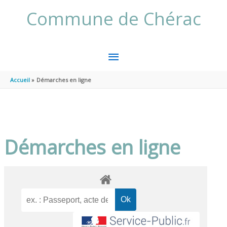
Aller au contenu
Aller au pied de page
Commune de Chérac
MENU
PRINCIPAL
Accueil
Démarches en ligne
Démarches en ligne