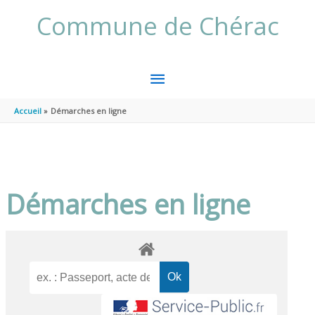
Aller au contenu
Aller au pied de page
Commune de Chérac
MENU
PRINCIPAL
Accueil
Démarches en ligne
Démarches en ligne