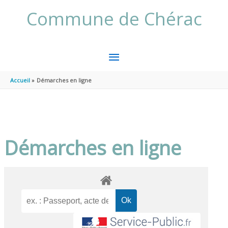
Aller au contenu
Aller au pied de page
Commune de Chérac
MENU
PRINCIPAL
Accueil
Démarches en ligne
Démarches en ligne