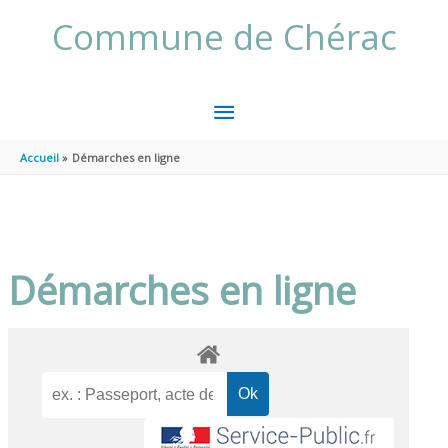
Aller au contenu
Aller au pied de page
Commune de Chérac
MENU
PRINCIPAL
Accueil
Démarches en ligne
Démarches en ligne