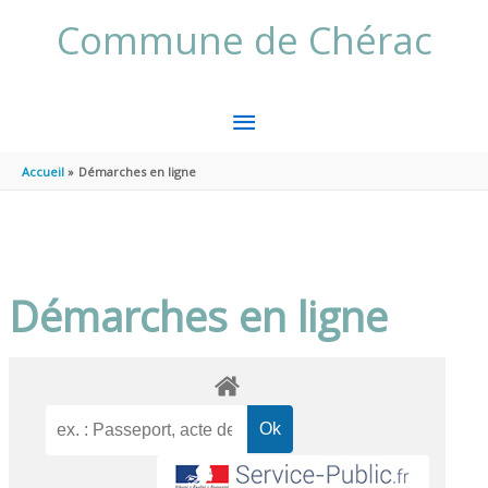
Aller au contenu
Aller au pied de page
Commune de Chérac
MENU
PRINCIPAL
Accueil
Démarches en ligne
Démarches en ligne