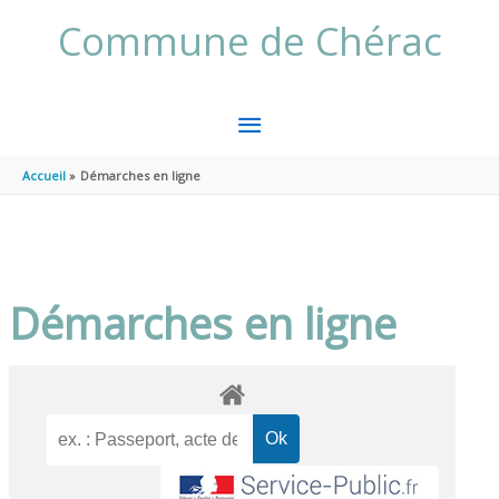
Aller au contenu
Aller au pied de page
Commune de Chérac
MENU
PRINCIPAL
Accueil
Démarches en ligne
Démarches en ligne