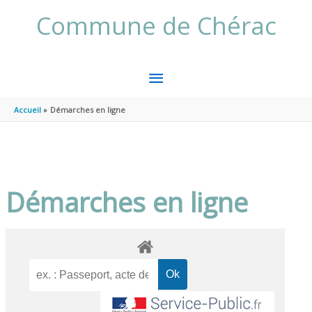
Aller au contenu
Aller au pied de page
Commune de Chérac
MENU
PRINCIPAL
Accueil
Démarches en ligne
Démarches en ligne